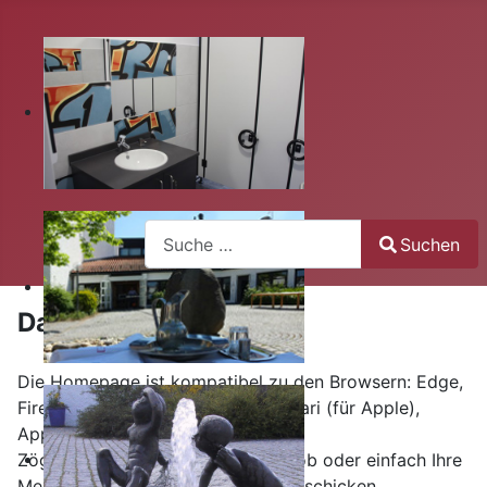
Suchen
Suchen
Type 2 or more characters for results.
Datenschutzerklärung
Die Homepage ist kompatibel zu den Browsern: Edge,
Firefox, Opera, Chrome, Apple Safari (für Apple),
Apple Avast Secure (für Windows).
Zögern Sie auch nicht mit Kritik, Lob oder einfach Ihre
Meinung zu unserer Homepage zu schicken.