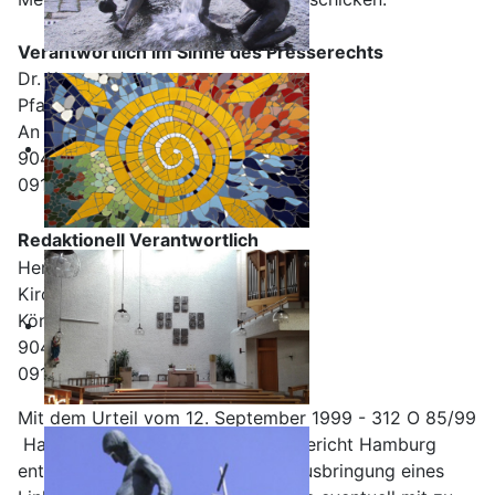
Verantwortlich im Sinne des Presserechts
Dr. Karsten Junk
Pfarradministrator
An der Radrunde 155
90455 Nürnberg
0911 / 88 44 91
Redaktionell Verantwortlich
Herbert Hänecke
Kirchortsrat - Öffentlichkeitsarbeit
Königsweiherstraße 13
90455 Nürnberg
0911 / 88 29 15
Mit dem Urteil vom 12. September 1999 - 312 O 85/99
­ Haftung für Links - hat das Landgericht Hamburg
entschieden, daß man durch die Ausbringung eines